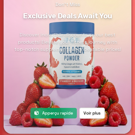
Don't Miss
Exclusive Deals Await You
Discover incredible discounts on our best
products! Elevate your fitness journey with
top-notch supplements at unbeatable prices!
Apperçu rapide
Voir plus