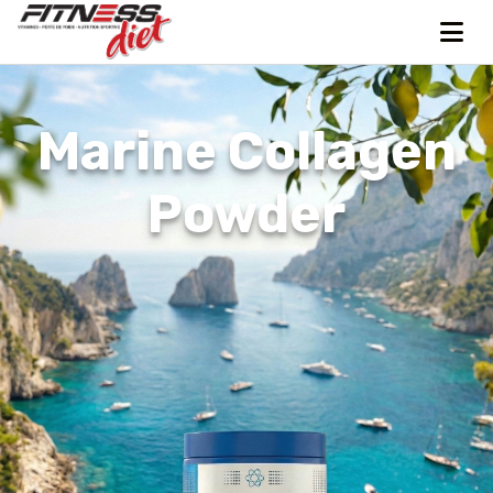
Marine Collagen
BEEF-XP Clear
Beef Protein
Powder
Isolate